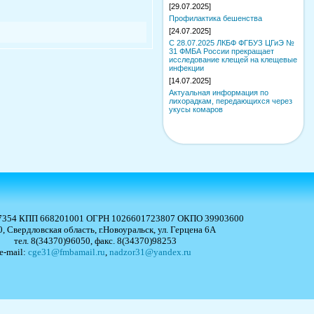
[29.07.2025]
Профилактика бешенства
[24.07.2025]
С 28.07.2025 ЛКБФ ФГБУЗ ЦГиЭ №
31 ФМБА России прекращает
исследование клещей на клещевые
инфекции
[14.07.2025]
Актуальная информация по
лихорадкам, передающихся через
укусы комаров
7354 КПП 668201001 ОГРН 1026601723807 ОКПО 39903600
, Свердловская область, г.Новоуральск, ул. Герцена 6А
тел. 8(34370)96050, факс. 8(34370)98253
e-mail:
cge31@fmbamail.ru
,
nadzor31@yandex.ru