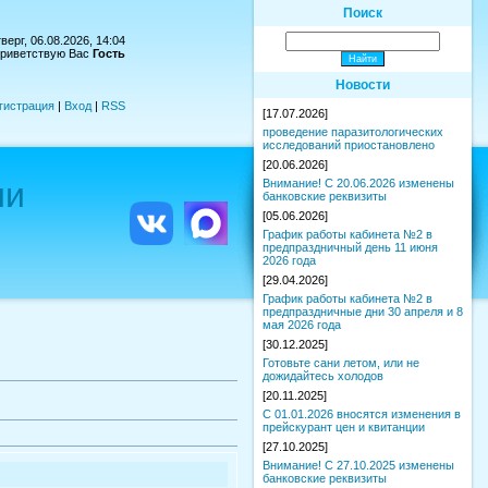
Поиск
верг, 06.08.2026, 14:04
риветствую Вас
Гость
Новости
гистрация
|
Вход
|
RSS
[17.07.2026]
проведение паразитологических
исследований приостановлено
[20.06.2026]
ии
Внимание! С 20.06.2026 изменены
банковские реквизиты
[05.06.2026]
График работы кабинета №2 в
предпраздничный день 11 июня
2026 года
[29.04.2026]
График работы кабинета №2 в
предпраздничные дни 30 апреля и 8
мая 2026 года
[30.12.2025]
Готовьте сани летом, или не
дожидайтесь холодов
[20.11.2025]
С 01.01.2026 вносятся изменения в
прейскурант цен и квитанции
[27.10.2025]
Внимание! С 27.10.2025 изменены
банковские реквизиты