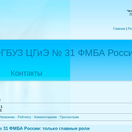
Чет
П
Главная
|
Ре
ГБУЗ ЦГиЭ № 31 ФМБА Росс
Контакты
с
:
1
-1
Названию
·
Рейтингу
·
Комментариям
·
Просмотрам
 31 ФМБА России: только главные роли