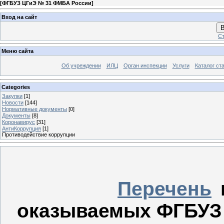
[
ФГБУЗ ЦГиЭ № 31 ФМБА России
]
Вход на сайт
В
Ст
Меню сайта
Об учреждении
ИЛЦ
Орган инспекции
Услуги
Каталог ст
Categories
Закупки
[1]
Новости
[144]
Нормативные документы
[0]
Документы
[8]
Коронавирус
[31]
АнтиКоррупция
[1]
Противодействие коррупции
Перечень
оказываемых ФГБУЗ