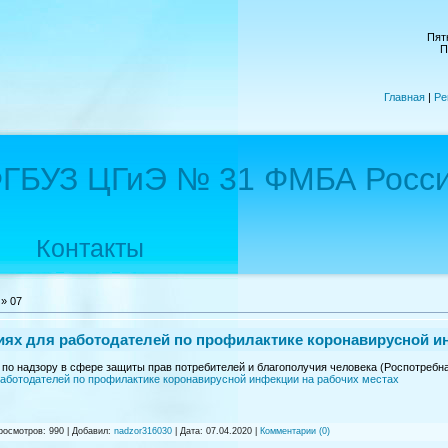
Пятн
П
Главная
|
Ре
ГБУЗ ЦГиЭ № 31 ФМБА Росс
Контакты
»
07
ях для работодателей по профилактике коронавирусной ин
по надзору в сфере защиты прав потребителей и благополучия человека (Роспотреб
аботодателей по профилактике коронавирусной инфекции на рабочих местах
осмотров: 990 |
Добавил:
nadzor316030
|
Дата:
07.04.2020
|
Комментарии (0)