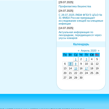
[29.07.2025]
Профилактика бешенства
[24.07.2025]
С 28.07.2025 ЛКБФ ФГБУЗ ЦГиЭ №
31 ФМБА России прекращает
исследование клещей на клещевые
инфекции
[14.07.2025]
Актуальная информация по
лихорадкам, передающихся через
укусы комаров
Календарь
«
Апрель 2020
»
Пн
Вт
Ср
Чт
Пт
Сб
Вс
1
2
3
4
5
6
7
8
9
10
11
12
13
14
15
16
17
18
19
20
21
22
23
24
25
26
27
28
29
30