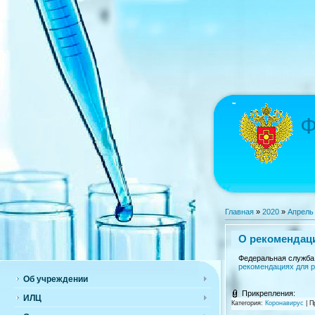
Ф
Главная
»
2020
»
Апрель
О рекомендаци
Федеральная служба 
рекомендациях для р
Об учреждении
Прикрепления:
ИЛЦ
Категория:
Коронавирус
|
Пр