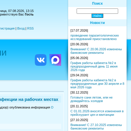
Поиск
ица, 07.08.2026, 13:15
риветствую Вас
Гость
Новости
гистрация
|
Вход
|
RSS
[17.07.2026]
проведение паразитологических
исследований приостановлено
[20.06.2026]
ии
Внимание! С 20.06.2026 изменены
банковские реквизиты
[05.06.2026]
График работы кабинета №2 в
предпраздничный день 11 июня
2026 года
[29.04.2026]
График работы кабинета №2 в
предпраздничные дни 30 апреля и 8
мая 2026 года
[30.12.2025]
Готовьте сани летом, или не
фекции на рабочих местах
дожидайтесь холодов
[20.11.2025]
надзор) опубликована информация
О
С 01.01.2026 вносятся изменения в
прейскурант цен и квитанции
[27.10.2025]
Внимание! С 27.10.2025 изменены
банковские реквизиты