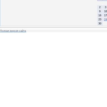
2
3
9
10
16
17
23
24
30
Полная версия сайта