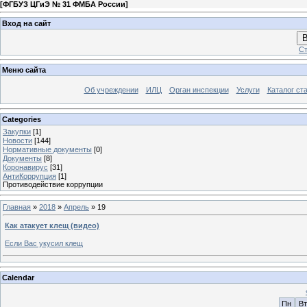
[
ФГБУЗ ЦГиЭ № 31 ФМБА России
]
Вход на сайт
В
Ст
Меню сайта
Об учреждении
ИЛЦ
Орган инспекции
Услуги
Каталог ст
Categories
Закупки
[1]
Новости
[144]
Нормативные документы
[0]
Документы
[8]
Коронавирус
[31]
АнтиКоррупция
[1]
Противодействие коррупции
Главная
»
2018
»
Апрель
»
19
Как атакует клещ (видео)
Если Вас укусил клещ
Calendar
Пн
Вт