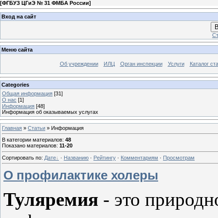
[
ФГБУЗ ЦГиЭ № 31 ФМБА России
]
Вход на сайт
В
Ст
Меню сайта
Об учреждении
ИЛЦ
Орган инспекции
Услуги
Каталог ст
Categories
Общая информация
[31]
О нас
[1]
Информация
[48]
Информация об оказываемых услугах
Главная
»
Статьи
» Информация
В категории материалов
:
48
Показано материалов
:
11-20
Сортировать по
:
Дате
·
Названию
·
Рейтингу
·
Комментариям
·
Просмотрам
О профилактике холеры
Туляремия
- это природн