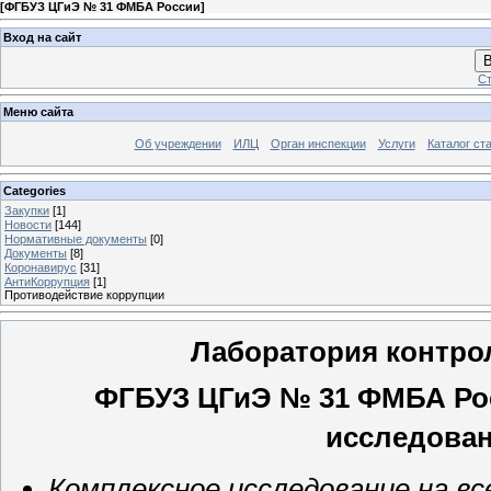
[
ФГБУЗ ЦГиЭ № 31 ФМБА России
]
Вход на сайт
В
Ст
Меню сайта
Об учреждении
ИЛЦ
Орган инспекции
Услуги
Каталог ст
Categories
Закупки
[1]
Новости
[144]
Нормативные документы
[0]
Документы
[8]
Коронавирус
[31]
АнтиКоррупция
[1]
Противодействие коррупции
Лаборатория контро
ФГБУЗ ЦГиЭ № 31 ФМБА Ро
исследова
Комплексное исследование на в