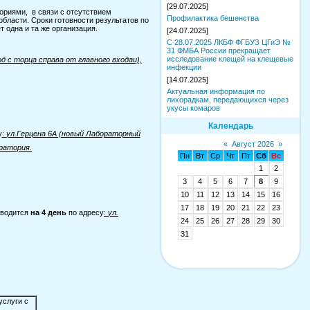
[29.07.2025]
риями, в связи с отсутствием
Профилактика бешенства
бласти. Сроки готовности результатов по
 одна и та же организация.
[24.07.2025]
С 28.07.2025 ЛКБФ ФГБУЗ ЦГиЭ №
31 ФМБА России прекращает
исследование клещей на клещевые
д с торца справа от главного входаи),
инфекции
[14.07.2025]
Актуальная информация по
лихорадкам, передающихся через
укусы комаров
Календарь
у
:
ул.Герцена 6А (новый Лабораторный
«
Август 2026
»
оратория
.
Пн
Вт
Ср
Чт
Пт
Сб
Вс
1
2
3
4
5
6
7
8
9
10
11
12
13
14
15
16
17
18
19
20
21
22
23
зводится
на 4 день
по адресу
:
ул.
24
25
26
27
28
29
30
31
услуги с