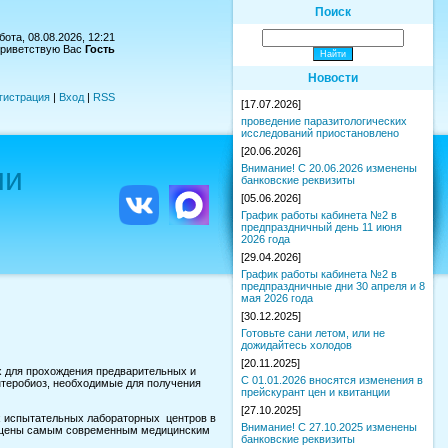
Поиск
ота, 08.08.2026, 12:21
риветствую Вас
Гость
Новости
гистрация
|
Вход
|
RSS
[17.07.2026]
проведение паразитологических
исследований приостановлено
[20.06.2026]
ии
Внимание! С 20.06.2026 изменены
банковские реквизиты
[05.06.2026]
График работы кабинета №2 в
предпраздничный день 11 июня
2026 года
[29.04.2026]
График работы кабинета №2 в
предпраздничные дни 30 апреля и 8
мая 2026 года
[30.12.2025]
Готовьте сани летом, или не
дожидайтесь холодов
[20.11.2025]
 для прохождения предварительных и
С 01.01.2026 вносятся изменения в
нтеробиоз, необходимые для получения
прейскурант цен и квитанции
[27.10.2025]
х испытательных лабораторных центров в
Внимание! С 27.10.2025 изменены
снащены самым современным медицинским
банковские реквизиты