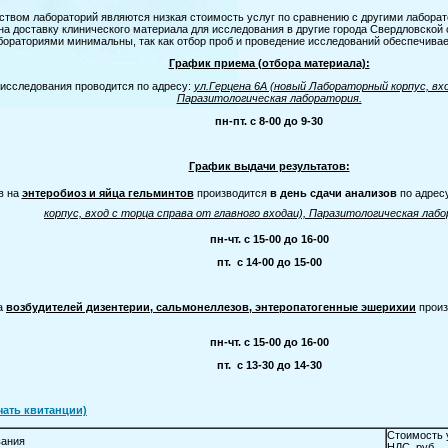
ом лабораторий являются низкая стоимость услуг по сравнению с другими лаборато
а доставку клинического материала для исследования в другие города Свердловской о
ораториями минимальны, так как отбор проб и проведение исследований обеспечивает
График приема (отбора материала):
исследования проводится по адресу:
ул.Герцена 6А (новый Лабораторный корпус, вхо
Паразитологическая лаборатория.
пн-пт. с 8-00 до 9-30
График выдачи результатов:
в на
энтеробиоз и яйца гельминтов
производится
в день сдачи анализов
по адрес
корпус, вход с торца справа от главного входаи), Паразитологическая лаб
пн-чт. с 15-00 до 16-00
пт. с 14-00 до 15-00
на
возбудителей дизентерии, сальмонеллезов, энтеропатогенные эшерихии
прои
пн-чт. с 15-00 до 16-00
пт. с 13-30 до 14-30
чать квитанции)
Стоимость 
вания
НДС, руб.