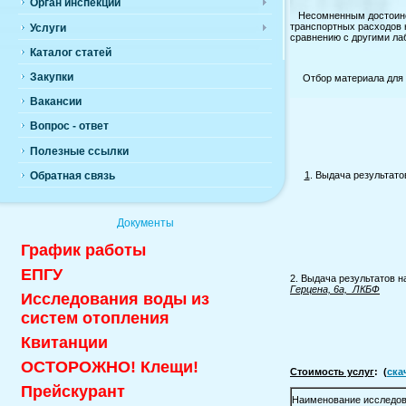
Орган инспекции
Несомненным достоинств
транспортных расходов н
Услуги
сравнению с другими лаб
Каталог статей
Закупки
Отбор материала для 
Вакансии
Вопрос - ответ
Полезные ссылки
1
. Выдача результато
Обратная связь
Документы
График работы
ЕПГУ
2. Выдача результатов 
Герцена, 6а, ЛКБФ
Исследования воды из
систем отопления
Квитанции
ОСТОРОЖНО! Клещи!
Стоимость услуг
:
(
ска
Прейскурант
Наименование исследо