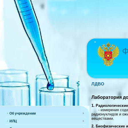
Ф
ЛДВО
Лаборатория д
1. Радиологически
- измерения содерж
Об учреждении
радионуклидов и ож
веществами.
ИЛЦ
2. Биофизические 