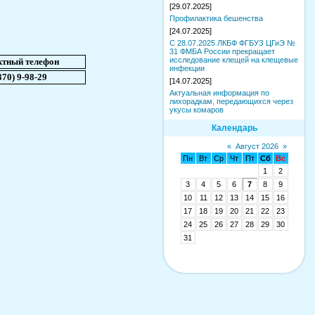
[29.07.2025]
Профилактика бешенства
[24.07.2025]
С 28.07.2025 ЛКБФ ФГБУЗ ЦГиЭ №
31 ФМБА России прекращает
исследование клещей на клещевые
ктный телефон
инфекции
370) 9-98-29
[14.07.2025]
Актуальная информация по
лихорадкам, передающихся через
укусы комаров
Календарь
«
Август 2026
»
Пн
Вт
Ср
Чт
Пт
Сб
Вс
1
2
3
4
5
6
7
8
9
10
11
12
13
14
15
16
17
18
19
20
21
22
23
24
25
26
27
28
29
30
31