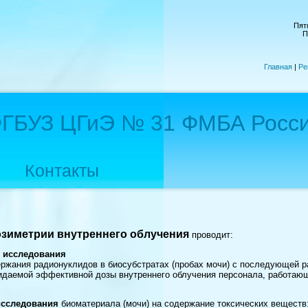
Пятн
П
Главная
|
Ре
ГБУЗ ЦГиЭ № 31 ФМБА Росс
Контакты
озиметрии внутреннего облучения
проводит:
е исследования
ания радионуклидов в биосубстратах (пробах мочи) с последующей ра
идаемой эффективной дозы внутреннего облучения персонала, работающ
исследования
биоматериала (мочи) на содержание токсических веществ