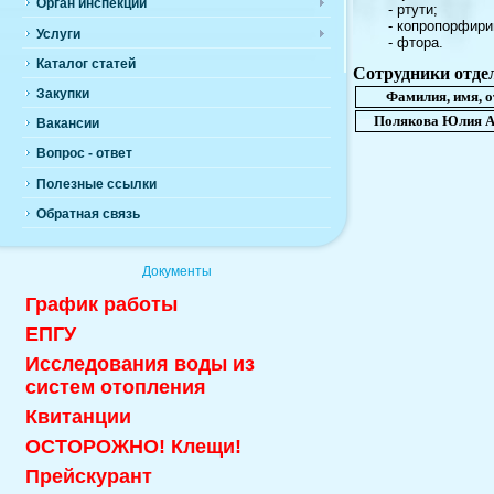
Орган инспекции
- ртути;
- копропорфирина (
Услуги
- фтора.
Каталог статей
Сотрудники отде
Закупки
Фамилия, имя, о
Полякова Юлия А
Вакансии
Вопрос - ответ
Полезные ссылки
Обратная связь
Документы
График работы
ЕПГУ
Исследования воды из
систем отопления
Квитанции
ОСТОРОЖНО! Клещи!
Прейскурант