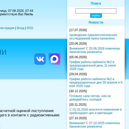
Поиск
ица, 07.08.2026, 07:44
риветствую Вас
Гость
Новости
гистрация
|
Вход
|
RSS
[17.07.2026]
проведение паразитологических
исследований приостановлено
[20.06.2026]
ии
Внимание! С 20.06.2026 изменены
банковские реквизиты
[05.06.2026]
График работы кабинета №2 в
предпраздничный день 11 июня
2026 года
[29.04.2026]
График работы кабинета №2 в
предпраздничные дни 30 апреля и 8
мая 2026 года
[30.12.2025]
Готовьте сани летом, или не
дожидайтесь холодов
[20.11.2025]
С 01.01.2026 вносятся изменения в
счетной оценкой поступления
прейскурант цен и квитанции
его в контакте с радиоактивными
[27.10.2025]
Внимание! С 27.10.2025 изменены
банковские реквизиты
: